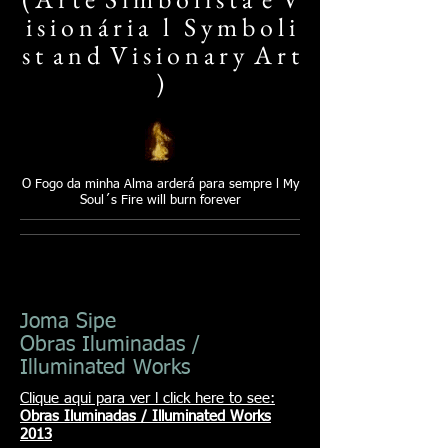
i s i o n á r i a l S y m b o l i
s t a n d V i s i o n a r y A r t
)​
O Fogo da minha Alma arderá para sempre l My
Soul´s Fire will burn forever
Joma Sipe
Obras Iluminadas /
Illuminated Works
Clique aqui para ver l click here to see:
Obras Iluminadas / Illuminated Works
2013