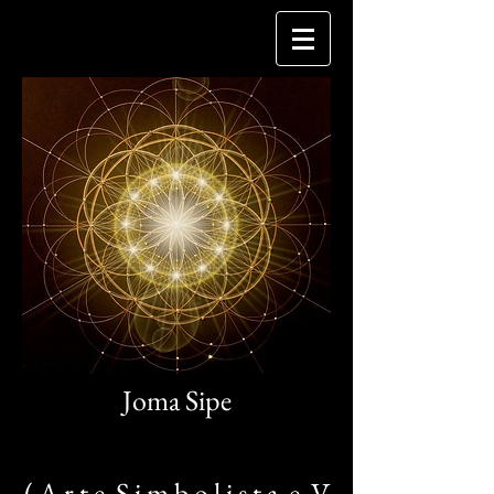
Joma Sipe
( A r t e S i m b o l i s t a e V