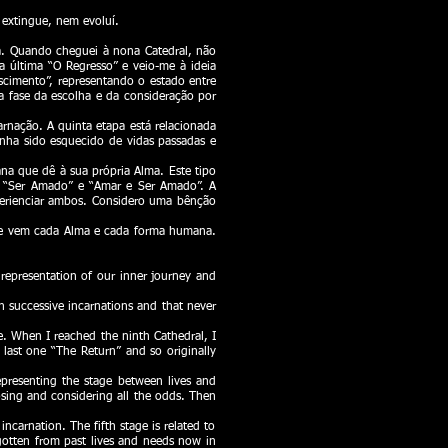
 extingue, nem evoluí.
da. Quando cheguei à nona Catedral, não
a última “O Regresso” e veio-me à ideia
scimento”, representando o estado entre
 a fase da escolha e da consideração por
rnação. A quinta etapa está relacionada
nha sido esquecido de vidas passadas e
a que dê à sua própria Alma. Este tipo
, “Ser Amado” e “Amar e Ser Amado”. A
erienciar ambos. Considero uma bênção
onde vem cada Alma e cada forma humana.
representation of our inner journey and
in successive incarnations and that never
fe. When I reached the ninth Cathedral, I
 last one “The Return” and so originally
 representing the stage between lives and
osing and considering all the odds. Then
ncarnation. The fifth stage is related to
rgotten from past lives and needs now in