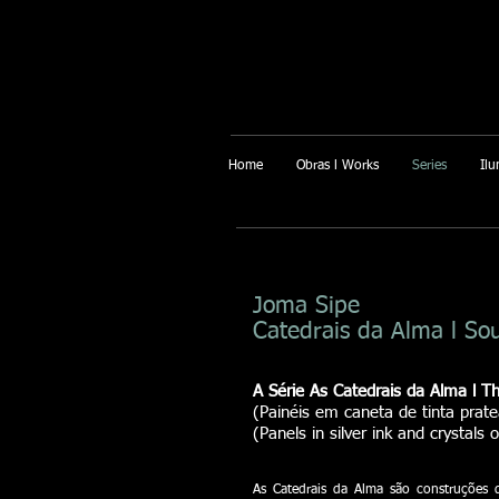
Home
Obras l Works
Series
Ilu
Joma Sipe
Catedrais da Alma l So
A Série As Catedrais da Alma l Th
(Painéis em caneta de tinta prate
(Panels in silver ink and crystals
As Catedrais da Alma são construções 