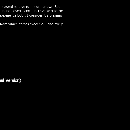
s asked to give to his or her own Soul.
” “To be Loved,” and “To Love and to be
experience both. I consider it a blessing
ce from which comes every Soul and every
al Version)
 da Alma Soul Cathedral III
o