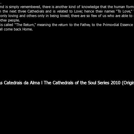
.
d is simply remembered, there is another kind of knowledge that the human form i
n the next three Cathedrals and is related to Love; hence their names “To Love,
 only loving and others only in being loved; there are so few of us who are able to 
other people.
 is called “The Return,” meaning the return to the Father, to the Primordial Essen
 all come back Home.
s Catedrais da Alma l The Cathedrals of the Soul Series 2010 (Origin
l I
Catedral da Alma l Soul Cathedral II
Catedral
O
Depois
Nascimento
do
l
Nasciment
Birth
l
After
Birth