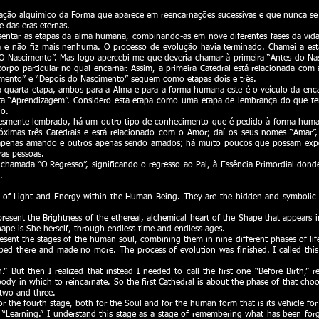
ração alquímico da Forma que aparece em reencarnações sucessivas e que nunca se
 das eras eternas.
resentar as etapas da alma humana, combinando-as em nove diferentes fases da vi
sta e não fiz mais nenhuma. O processo de evolução havia terminado. Chamei a est
“O Nascimento”. Mas logo apercebi-me que deveria chamar à primeira “Antes do Na
orpo particular no qual encarnar. Assim, a primeira Catedral está relacionada com
imento” e “Depois do Nascimento” seguem como etapas dois e três.
a quarta etapa, ambos para a Alma e para a forma humana este é o veículo da enca
nta “Aprendizagem”. Considero esta etapa como uma etapa de lembrança do que te
do.
esmente lembrado, há um outro tipo de conhecimento que é pedido à forma human
óximas três Catedrais e está relacionado com o Amor; daí os seus nomes “Amar”
ra apenas amando e outros apenas sendo amados; há muito poucos que possam exp
ras pessoas.
é chamada “O Regresso”, significando o regresso ao Pai, à Essência Primordial d
.
s of Light and Energy within the Human Being. They are the hidden and symbolic 
present the Brightness of the ethereal, alchemical heart of the Shape that appears 
ape is She herself, through endless time and endless ages.
present the stages of the human soul, combining them in nine different phases of li
pped there and made no more. The process of evolution was finished. I called this
h.” But then I realized that instead I needed to call the first one “Before Birth,”
body in which to reincarnate. So the first Cathedral is about the phase of that cho
 two and three.
 the fourth stage, both for the Soul and for the human form that is its vehicle for i
ts “Learning.” I understand this stage as a stage of remembering what has been fo