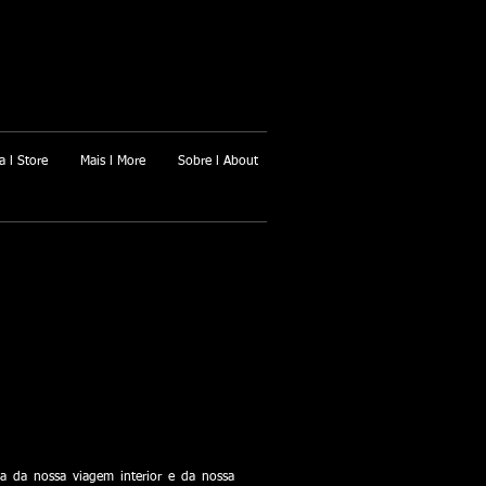
a l Store
Mais l More
Sobre l About
a da nossa viagem interior e da nossa