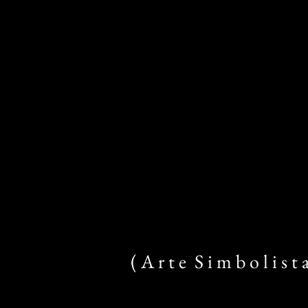
( A r t e S i m b o l i s t