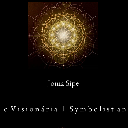
Joma Sipe
 a e V i s i o n á r i a l S y m b o l i s t a n 