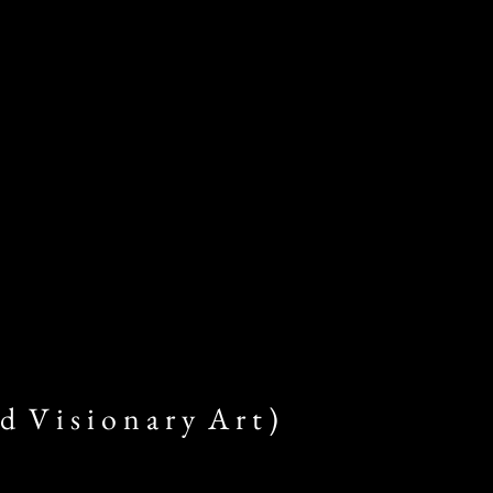
d V i s i o n a r y A r t )​