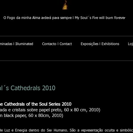
O Fogo da minha Alma arderá para sempre l My Soul´s Fire will burn forever
minadas l Illuminated
Contacto l Contact
Exposições l Exhibitions
Loj
ul´s Cathedrals 2010
e Cathedrals of the Soul Series 2010
ada e cristais sobre papel preto, 60 x 80 cm, 2010)
 on black paper, 60 x 80cm, 2010)
de Luz e Energia dentro do Ser Humano. São a representação oculta e simbólic