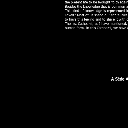
the present life to be brought forth again
Besides the knowledge that is common an
This kind of knowledge is represented i
Loved.” Most of us spend our entire lives
to have this feeling and to share it with 
The last Cathedral, as I have mentioned,
human form. In this Cathedral, we have
A Série A
Catedral da Alma l Soul Cathedra
Antes
do
Nascimento
l
Before
Birth