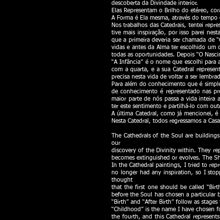
descoberta da Divindade interior.
Elas Representam o Brilho do etéreo, co
A Forma é Ela mesma, através do tempo e
Nos trabalhos das Catedrais, tentei rep
tive mais inspiração, por isso parei ne
que a primeira deveria ser chamada de 
vidas e antes da Alma ter escolhido um c
todas as oportunidades. Depois “O Nasc
“A Infância” é o nome que escolhi para 
com a quarta, e a sua Catedral represe
precisa nesta vida de voltar a ser lembra
Para além do conhecimento que é simpl
de conhecimento é representado nas pr
maior parte de nós passa a vida intei
ter este sentimento e partilhá-lo com out
A última Catedral, como já mencionei, 
Nesta Catedral, todos regressamos a Casa
The Cathedrals of the Soul are building
our
discovery of the Divinity within. They re
becomes extinguished or evolves. The Sh
In the Cathedral paintings, I tried to re
no longer had any inspiration, so I sto
thought
that the first one should be called “Birt
before the Soul has chosen a particular 
“Birth” and “After Birth” follow as stages
“Childhood” is the name I have chosen for
the fourth, and this Cathedral represen