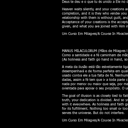
Deus te deu e o que tu és unido a Ele no d
Heaven waits silently, and your creations 
completion, and it is they who render you 
relationship with them is without guilt, an
Acceptance of your creations is the accep
given, and what you are joined with Him in
Um Curso Em Milagres/A Course In Miracles
​
MANUS MILACULORUM (Mãos de Milagres l H
Como a santidade e a fé caminham de mãos 
(As holiness and faith go hand in hand, so 
A meta da ilusão está tão estreitamente li
desempenhará e de forma perfeita em qualqu
usado contra ele a tua falta de fé. Nenhu
dadas, assim a fé tem que ir a toda parte c
nada por menor ou maior que seja, por mais
orientada para apoiar o seu propósito. O u
The goal of illusion is as closely tied to fa
truth, your dedication is divided. And so y
with it everywhere. As holiness and faith g
for its fulfillment. Nothing too small or to
serves the universe. But do not interfere.
Um Curso Em Milagres/A Course In Miracles