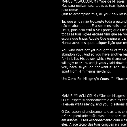
MANUS MILACULORUM (Mãos de Milagres l H
Mas para realizar isso, todas as tuas liçõ
para tomar.
(But to accomplish this, all your dark less
Tu, que ainda não trouxeste toda a escurid
não te abandonou. E assim tens mais uma l
Deus, pois nela está o Seu poder, que Ele 
todas as tuas lições escuras têm que ser v
escura que trazes Aquele Que ensina a luz, 
Nunca acredites que qualquer lição que ten
You who have not yet brought all of the da
abandon you. And so you have another less
for in it lies His power, which He shares s
willingly to truth, and joyously laid down
you, because you do not want it. And He wi
apart from Him means anything.
Um Curso Em Milagres/A Course In Miracles
MANUS MILACULORUM (Mãos de Milagres l H
O Céu espera silenciosamente e as tuas cri
(Heaven waits silently, and your creations
O Céu espera silenciosamente e as tuas cri
própria plenitude e são elas que te torna
em ilusões. O teu relacionamento com elas
eles. A aceitação das tuas criações é a ac