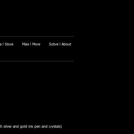
a l Store
Mais l More
Sobre l About
th silver and gold ink pen and crystals)