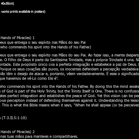
cumputador - Right: “Illuminated” Painting with Light computer effects)
: 40x30cm)
works prints available in posters)
ands of Miracles) 1
eus que entrega o seu espírito nas Mãos do seu Pai
 who commends his spirit into the Hands of his Father)
us que entrega o seu espírito nas Mãos do seu Pai. Ao fazer isso, a mente despert
. O Filho de Deus é parte da Santíssima Trindade, mas a própria Trindade é una. 
ade. Este propósito único cria a perfeita integração e estabelece a paz de Deus. 
 Porque os seus corações são puros, os inocentes defendem a percepção verdadeira
ão têm o desejo de atacar e, portanto, vêem verdadeiramente. É esse o significado
rque havemos de vê-Lo como Ele é”.
ho commends his spirit into the Hands of his Father. By doing this the mind awake
of God is part of the Holy Trinity, but the Trinity Itself is One. There is no confusi
ates perfect integration and establishes the peace of God. Yet this vision can be pe
 true perception instead of defending themselves against it. Understanding the less
y. This is what the Bible means when it says, "When he shall appear (or be perceived
 (T-3.II.5:1-10)
ands of Miracles) 2
nas tuas mãos para manteres e compartilhares.