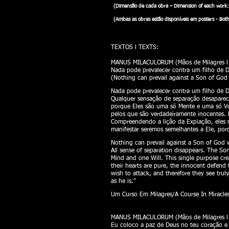
(Direita: obra “iluminada” com efeitos de Luz em 
(Dimensão de cada obra – Dimension of each work
(Ambas as obras estão disponíveis em posters - Both 
TEXTOS l TEXTS:
MANUS MILACULORUM (Mãos de Milagres l H
Nada pode prevalecer contra um filho de D
(Nothing can prevail against a Son of God
Nada pode prevalecer contra um filho de De
Qualquer sensação de separação desaparece
porque Eles são uma só Mente e uma só Vont
pelos que são verdadeiramente inocentes.
Compreendendo a lição da Expiação, eles n
manifestar seremos semelhantes a Ele, po
Nothing can prevail against a Son of God w
All sense of separation disappears. The Son 
Mind and one Will. This single purpose cre
their hearts are pure, the innocent defend
wish to attack, and therefore they see trul
as he is."
Um Curso Em Milagres/A Course In Miracles
​
MANUS MILACULORUM (Mãos de Milagres l H
Eu coloco a paz de Deus no teu coração e 