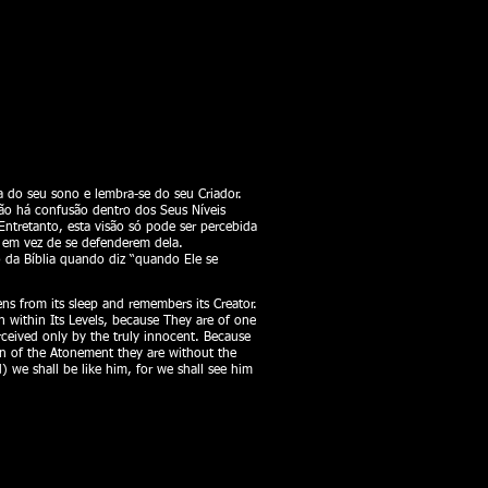
a do seu sono e lembra-se do seu Criador.
Não há confusão dentro dos Seus Níveis
Entretanto, esta visão só pode ser percebida
 em vez de se defenderem dela.
 da Bíblia quando diz “quando Ele se
ns from its sleep and remembers its Creator.
on within Its Levels, because They are of one
rceived only by the truly innocent. Because
on of the Atonement they are without the
) we shall be like him, for we shall see him