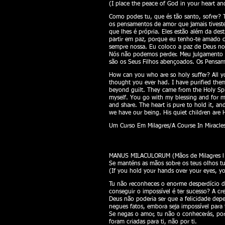
(I place the peace of God in your heart an
Como podes tu, que és tão santo, sofrer? 
os pensamentos de amor que jamais tiveste.
que lhes é própria. Eles estão além da des
partir em paz, porque eu tenho-te amado
sempre nossa. Eu coloco a paz de Deus no 
Nós não podemos perder. Meu julgamento é
são os Seus Filhos abençoados. Os Pensam
How can you who are so holy suffer? All you
thought you ever had. I have purified them
beyond guilt. They came from the Holy Spi
myself. You go with my blessing and for my
and share. The heart is pure to hold it, a
we have our being. His quiet children are
Um Curso Em Milagres/A Course In Miracles
MANUS MILACULORUM (Mãos de Milagres l H
Se manténs as mãos sobre os teus olhos tu 
(If you hold your hands over your eyes, yo
Tu não reconheces o enorme desperdício de
conseguir o impossível é ter sucesso? A cr
Deus não poderia ser que a felicidade dep
negues fatos, embora seja impossível para 
Se negas o amor, tu não o conhecerás, porq
foram criadas para ti, não por ti.