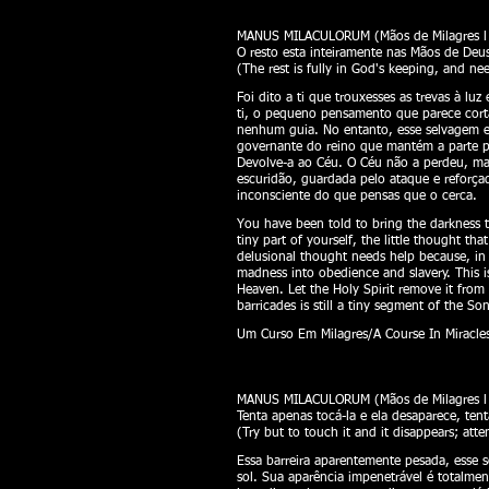
MANUS MILACULORUM (Mãos de Milagres l H
O resto esta inteiramente nas Mãos de Deu
(The rest is fully in God's keeping, and ne
Foi dito a ti que trouxesses as trevas à lu
ti, o pequeno pensamento que parece corta
nenhum guia. No entanto, esse selvagem e
governante do reino que mantém a parte pa
Devolve-a ao Céu. O Céu não a perdeu, mas
escuridão, guardada pelo ataque e reforça
inconsciente do que pensas que o cerca.
You have been told to bring the darkness to
tiny part of yourself, the little thought th
delusional thought needs help because, in i
madness into obedience and slavery. This is
Heaven. Let the Holy Spirit remove it from
barricades is still a tiny segment of the 
Um Curso Em Milagres/A Course In Miracles
​
MANUS MILACULORUM (Mãos de Milagres l H
Tenta apenas tocá-la e ela desaparece, ten
(Try but to touch it and it disappears; att
Essa barreira aparentemente pesada, esse 
sol. Sua aparência impenetrável é totalm