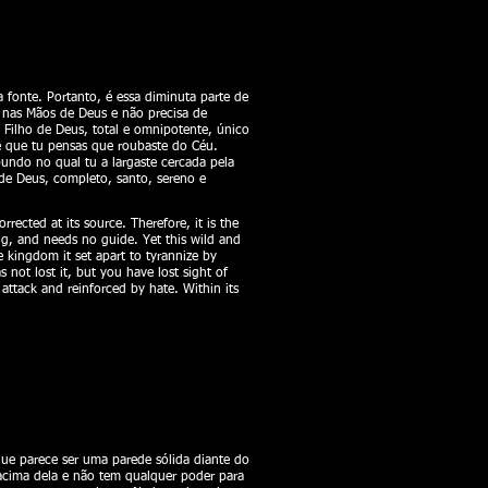
a fonte. Portanto, é essa diminuta parte de
e nas Mãos de Deus e não precisa de
Filho de Deus, total e omnipotente, único
te que tu pensas que roubaste do Céu.
undo no qual tu a largaste cercada pela
de Deus, completo, santo, sereno e
rected at its source. Therefore, it is the
ping, and needs no guide. Yet this wild and
e kingdom it set apart to tyrannize by
 not lost it, but you have lost sight of
attack and reinforced by hate. Within its
que parece ser uma parede sólida diante do
acima dela e não tem qualquer poder para