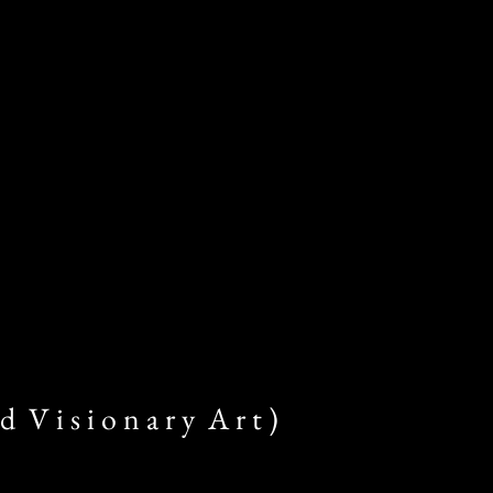
d V i s i o n a r y A r t )​