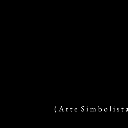
( A r t e S i m b o l i s t