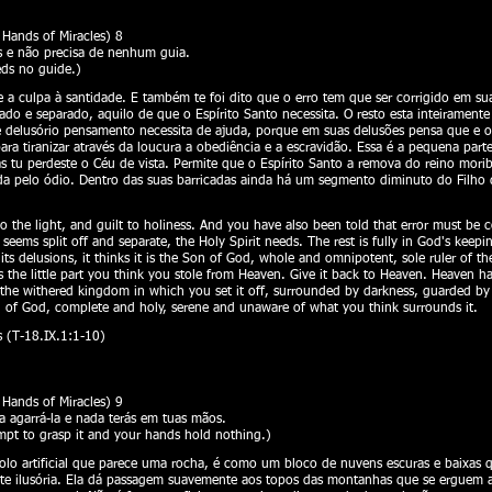
ands of Miracles) 8
s e não precisa de nenhum guia.
eds no guide.)
z e a culpa à santidade. E também te foi dito que o erro tem que ser corrigido em su
do e separado, aquilo de que o Espírito Santo necessita. O resto esta inteirament
 delusório pensamento necessita de ajuda, porque em suas delusões pensa que e o 
ra tiranizar através da loucura a obediência e a escravidão. Essa é a pequena par
 tu perdeste o Céu de vista. Permite que o Espírito Santo a remova do reino morib
da pelo ódio. Dentro das suas barricadas ainda há um segmento diminuto do Filho 
 the light, and guilt to holiness. And you have also been told that error must be cor
at seems split off and separate, the Holy Spirit needs. The rest is fully in God's kee
ts delusions, it thinks it is the Son of God, whole and omnipotent, sole ruler of th
 the little part you think you stole from Heaven. Give it back to Heaven. Heaven has
 the withered kingdom in which you set it off, surrounded by darkness, guarded by 
Son of God, complete and holy, serene and unaware of what you think surrounds it.
 (T-18.IX.1:1-10)​
ands of Miracles) 9
ta agarrá-la e nada terás em tuas mãos.
empt to grasp it and your hands hold nothing.)
solo artificial que parece uma rocha, é como um bloco de nuvens escuras e baixas 
ente ilusória. Ela dá passagem suavemente aos topos das montanhas que se erguem 