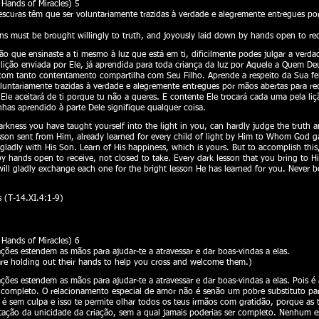
ands of Miracles) 5
es escuras têm que ser voluntariamente trazidas à verdade e alegremente entregues p
ons must be brought willingly to truth, and joyously laid down by hands open to rec
ão que ensinaste a ti mesmo à luz que está em ti, dificilmente podes julgar a verda
ição enviada por Ele, já aprendida para toda criança da luz por Aquele a Quem Deus
com tanto contentamento compartilha com Seu Filho. Aprende a respeito da Sua felic
oluntariamente trazidas à verdade e alegremente entregues por mãos abertas para re
Ele aceitará de ti porque tu não a queres. E contente Ele trocará cada uma pela liç
has aprendido à parte Dele signifique qualquer coisa.
rkness you have taught yourself into the light in you, can hardly judge the truth a
on sent from Him, already learned for every child of light by Him to Whom God gave
o gladly with His Son. Learn of His happiness, which is yours. But to accomplish thi
 by hands open to receive, not closed to take. Every dark lesson that you bring to 
ll gladly exchange each one for the bright lesson He has learned for you. Never b
 (T-14.XI.4:1-9)
ands of Miracles) 6
ações estendem as mãos para ajudar-te a atravessar e dar boas-vindas a elas.
 are holding out their hands to help you cross and welcome them.)
ações estendem as mãos para ajudar-te a atravessar e dar boas-vindas a elas. Pois é
m completo. O relacionamento especial de amor não é senão um pobre substituto par
 é sem culpa e isso te permite olhar todos os teus irmãos com gratidão, porque as
eitação da unicidade da criação, sem a qual jamais poderias ser completo. Nenhum e