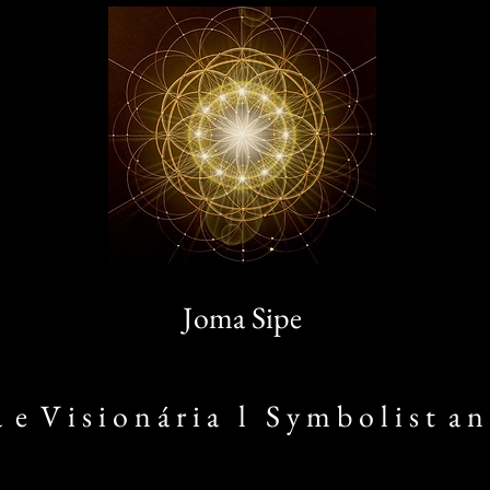
Joma Sipe
 a e V i s i o n á r i a l S y m b o l i s t a n 