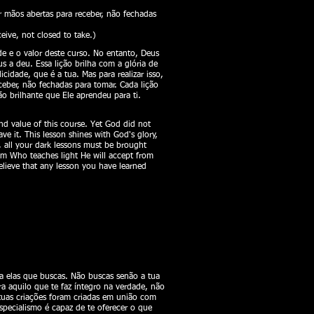
or mãos abertas para receber, não fechadas
eive, not closed to take.)
de e o valor deste curso. No entanto, Deus
 a deu. Essa lição brilha com a glória de
idade, que é a tua. Mas para realizar isso,
ceber, não fechadas para tomar. Cada lição
ão brilhante que Ele aprendeu para ti.
nd value of this course. Yet God did not
 it. This lesson shines with God's glory,
s, all your dark lessons must be brought
Him Who teaches light He will accept from
elieve that any lesson you have learned
 a elas que buscas. Não buscas senão a tua
a aquilo que te faz íntegro na verdade, não
 tuas criações foram criadas em união com
specialismo é capaz de te oferecer o que