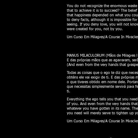
You do not recognize the enormous waste 
that to achieve it is to succeed? The belie
that happiness depended on what you could 
to deny facts, although it is impossible f
seeing. If you deny love, you will not kno
were created for you, not by you.
Um Curso Em Milagres/A Course In Miracles
MANUS MILACULORUM (Mãos de Milagres l H
E das próprias mãos que as agarraram, ser
(And even from the very hands that grasped
Todas as coisas que o ego te diz que neces
obténs ele vai exigir de ti. E das própria
o que tiveres obtido em nome dele. Portant
que necessitas simplesmente servirá para 
ti.
Everything the ego tells you that you need
of you. And even from the very hands that 
whatever you have gotten in its name. Ther
you need will merely serve to tighten up yo
Um Curso Em Milagres/A Course In Miracles