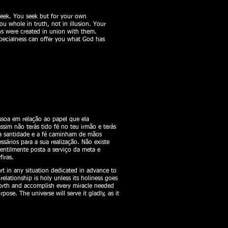
 seek. You seek but for your own
u whole in truth, not in illusion. Your
ons were created in union with them.
specialness can offer you what God has
essoa em relação ao papel que ela
sim não terás tido fé no teu irmão e terás
 a santidade e a fé caminham de mãos
ssários para a sua realização. Não existe
entilmente posta a serviço da meta e
iras.
 part in any situation dedicated in advance to
elationship is holy unless its holiness goes
l forth and accomplish every miracle needed
ose. The universe will serve it gladly, as it