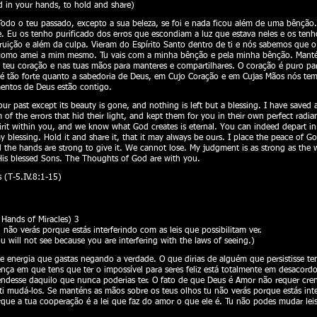
d in your hands, to hold and share)
Todo o teu passado, excepto a sua beleza, se foi e nada ficou além de uma bênção
 Eu os tenho purificado dos erros que escondiam a luz que estava neles e os tenho
truição e além da culpa. Vieram do Espírito Santo dentro de ti e nós sabemos que o
 como amei a mim mesmo. Tu vais com a minha bênção e pela minha bênção. Mantém
teu coração e nas tuas mãos para manteres e compartilhares. O coração é puro para
 tão forte quanto a sabedoria de Deus, em Cujo Coração e em Cujas Mãos nós temo
entos de Deus estão contigo.
r past except its beauty is gone, and nothing is left but a blessing. I have saved 
 of the errors that hid their light, and kept them for you in their own perfect rad
rit within you, and we know what God creates is eternal. You can indeed depart in
 blessing. Hold it and share it, that it may always be ours. I place the peace of G
nd the hands are strong to give it. We cannot lose. My judgment is as strong as t
 His blessed Sons. The Thoughts of God are with you.
 (T-5.IV.8:1-15)
ands of Miracles) 3
não verás porque estás interferindo com as leis que possibilitam ver.
u will not see because you are interfering with the laws of seeing.)
 energia que gastas negando a verdade. O que dirias de alguém que persistisse te
ença em que tens que ter o impossível para seres feliz está totalmente em desacord
endesse daquilo que nunca poderias ter. O fato de que Deus é Amor não requer cren
ti mudá-los. Se manténs as mãos sobre os teus olhos tu não verás porque estás inter
ue a tua cooperação é a lei que faz do amor o que ele é. Tu não podes mudar leis q