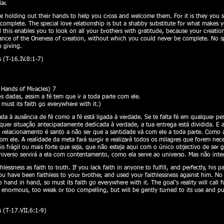
ar.
are holding out their hands to help you cross and welcome them. For it is they you
complete. The special love relationship is but a shabby substitute for what makes yo
d this enables you to look on all your brothers with gratitude, because your creati
tance of the Oneness of creation, without which you could never be complete. No 
 giving.
 (T-16.IV.8:1-7)
ands of Miracles) 7
dadas, assim a fé tem que ir a toda parte com ele.
must its faith go everywhere with it.)
gada à ausência de fé como a fé está ligada à verdade. Se te falta fé em qualquer p
er situação antecipadamente dedicada à verdade, a tua entrega está dividida. E as
m relacionamento é santo a não ser que a santidade vá com ele a toda parte. Como
om ele. A realidade da meta fará surgir e realizará todos os milagres que forem nece
 frágil ou mais forte que seja, que não esteja aqui com o único objectivo de ser g
niverso servirá a ela com contentamento, como ela serve ao universo. Mas não interf
ithlessness as faith to truth. If you lack faith in anyone to fulfill, and perfectly, his
ou have been faithless to your brother, and used your faithlessness against him. No r
o hand in hand, so must its faith go everywhere with it. The goal's reality will cal
o enormous, too weak or too compelling, but will be gently turned to its use and purp
 (T-17.VII.6:1-9)