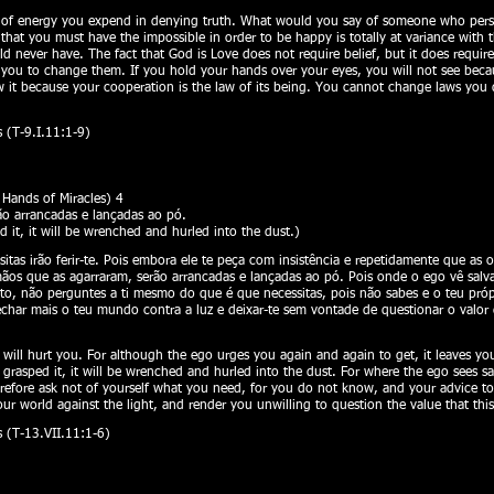
of energy you expend in denying truth. What would you say of someone who persist
f that you must have the impossible in order to be happy is totally at variance with 
never have. The fact that God is Love does not require belief, but it does require 
or you to change them. If you hold your hands over your eyes, you will not see becau
w it because your cooperation is the law of its being. You cannot change laws you
 (T-9.I.11:1-9)
ands of Miracles) 4
ão arrancadas e lançadas ao pó.
 it, it will be wrenched and hurled into the dust.)
sitas irão ferir-te. Pois embora ele te peça com insistência e repetidamente que as
s mãos que as agarraram, serão arrancadas e lançadas ao pó. Pois onde o ego vê salv
o, não perguntes a ti mesmo do que é que necessitas, pois não sabes e o teu própri
fechar mais o teu mundo contra a luz e deixar-te sem vontade de questionar o valo
 will hurt you. For although the ego urges you again and again to get, it leaves yo
grasped it, it will be wrenched and hurled into the dust. For where the ego sees sal
efore ask not of yourself what you need, for you do not know, and your advice to 
ur world against the light, and render you unwilling to question the value that this
 (T-13.VII.11:1-6)