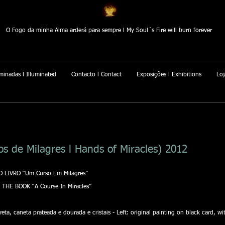
O Fogo da minha Alma arderá para sempre l My Soul´s Fire will burn forever
minadas l Illuminated
Contacto l Contact
Exposições l Exhibitions
Loj
 de Milagres l Hands of Miracles) 2012
 LIVRO “Um Curso Em Milagres”
THE BOOK “A Course In Miracles”
eta, caneta prateada e dourada e cristais - Left: original painting on black card, wi