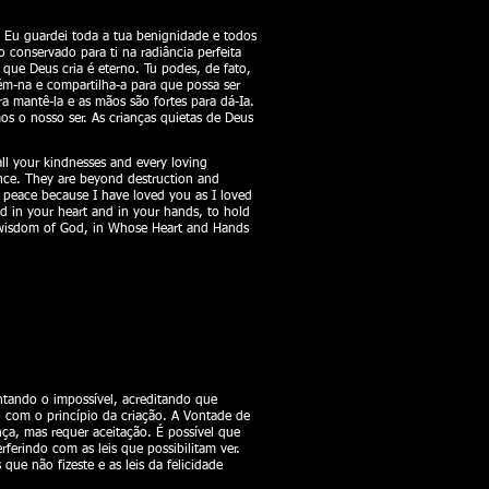
. Eu guardei toda a tua benignidade e todos
 conservado para ti na radiância perfeita
 que Deus cria é eterno. Tu podes, de fato,
-na e compartilha-a para que possa ser
 mantê-la e as mãos são fortes para dá-Ia.
s o nosso ser. As crianças quietas de Deus
all your kindnesses and every loving
iance. They are beyond destruction and
 peace because I have loved you as I loved
od in your heart and in your hands, to hold
he wisdom of God, in Whose Heart and Hands
ntando o impossível, acreditando que
o com o princípio da criação. A Vontade de
ça, mas requer aceitação. É possível que
ferindo com as leis que possibilitam ver.
ue não fizeste e as leis da felicidade