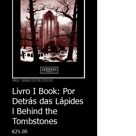
SKU: 366615376135191
Livro I Book: Por
Detrás das Lápides
l Behind the
Tombstones
Preço
€25.00