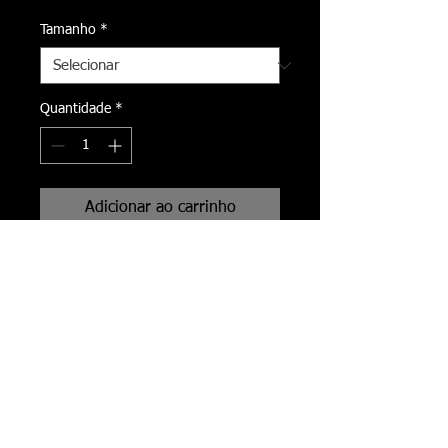
Tamanho
*
Quantidade
*
Adicionar ao carrinho
Por Detrás das Lápides l Behind the 
Tombstones
Segundo Livro com 28 Poemas 
Originais de Joma Sipe l Second 
Book with 28 Original Poems by 
Joma Sipe
​​​Tamanho l Size: A5 (21x15cm)
Páginas l Pages: 30
Capa Dura l Hard Cover