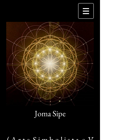
Joma Sipe
( A r t e S i m b o l i s t a e V