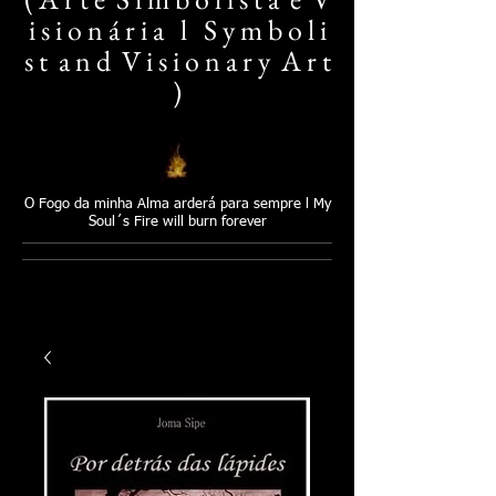
i s i o n á r i a l S y m b o l i
s t a n d V i s i o n a r y A r t
)​
O Fogo da minha Alma arderá para sempre l My
Soul´s Fire will burn forever