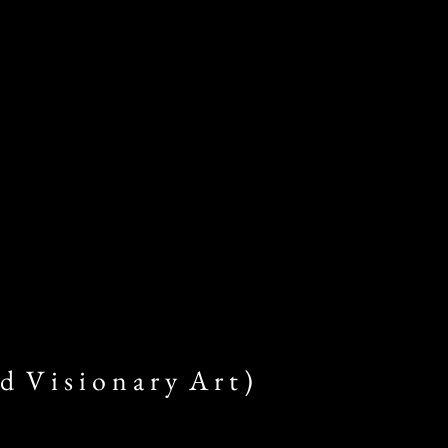
d V i s i o n a r y A r t )​