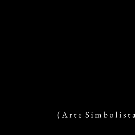
( A r t e S i m b o l i s t