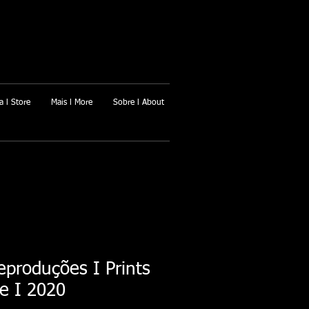
a l Store
Mais l More
Sobre l About
produções I Prints
e I 2020