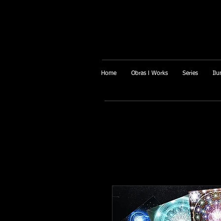
Home
Obras l Works
Series
Ilu