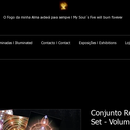
O Fogo da minha Alma arderá para sempre l My Soul´s Fire will burn forever
minadas l Illuminated
Contacto l Contact
Exposições l Exhibitions
Loj
Conjunto Re
Set - Volum