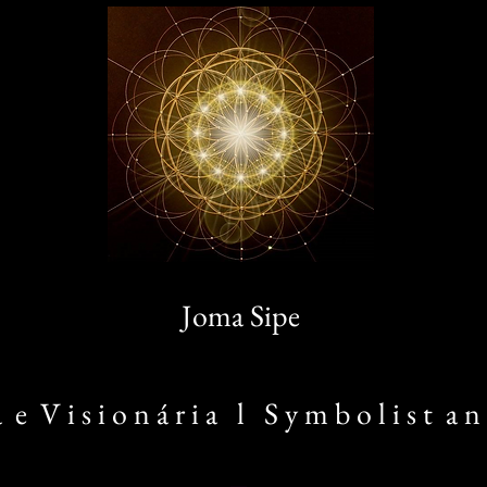
Joma Sipe
 a e V i s i o n á r i a l S y m b o l i s t a n 